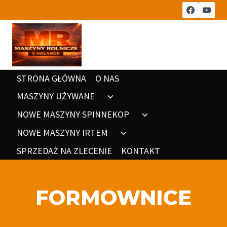
Przeskocz
do
treści
STRONA GŁÓWNA
O NAS
MASZYNY UŻYWANE
Rozwiń
menu
NOWE MASZYNY SPINNEKOP
Rozwiń
potomne
menu
NOWE MASZYNY IRTEM
Rozwiń
potomne
menu
SPRZEDAŻ NA ZLECENIE
KONTAKT
potomne
FORMOWNICE