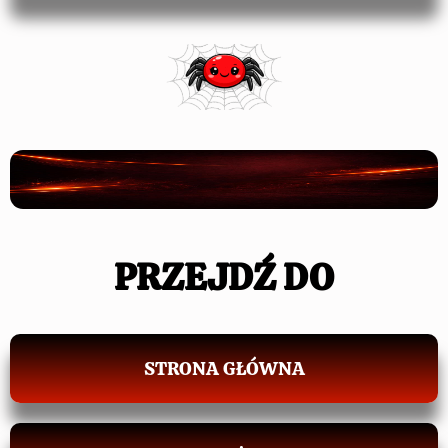
PRZEJDŹ DO
STRONA GŁÓWNA