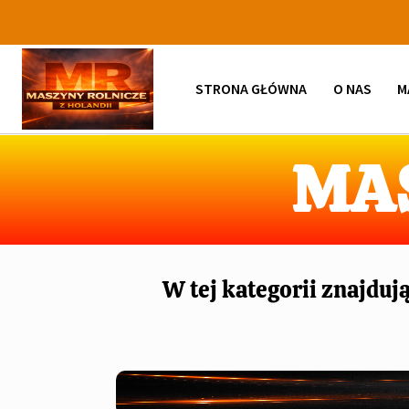
STRONA GŁÓWNA
O NAS
M
MA
W tej kategorii znajduj