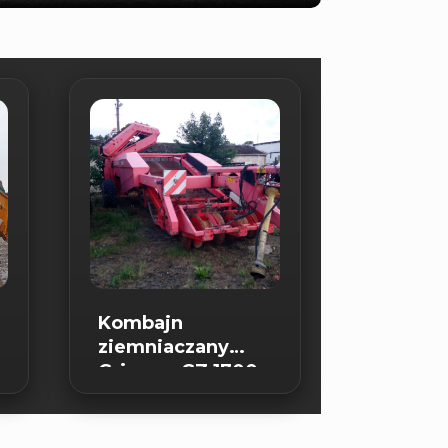
Kombajn
ziemniaczany
Grimme GZ 1700