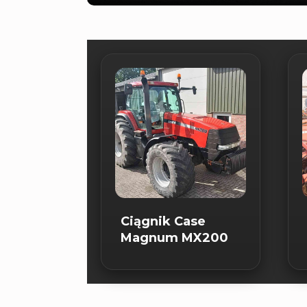
Ciągnik Case
Magnum MX200