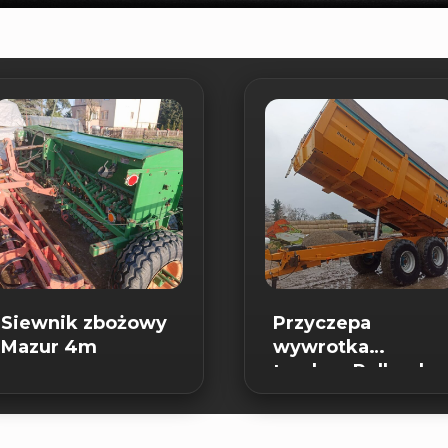
Siewnik zbożowy
Przyczepa
Mazur 4m
wywrotka
tandem Rolland
16 ton