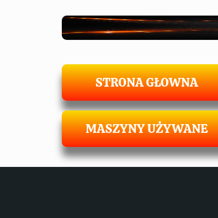
STRONA GŁOWNA
MASZYNY UŻYWANE