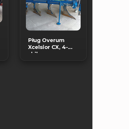
Pług Overum
Xcelsior CX, 4-
skibowy
obrotowy.