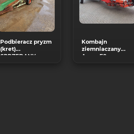
Podbieracz pryzm
Kombajn
(kret)
ziemniaczany
SPRZEDANY
Amac E2 –
SPRZEDANY