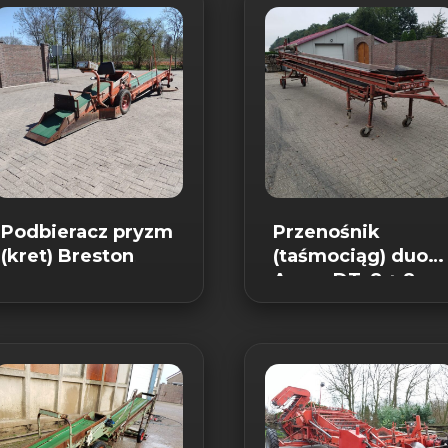
Podbieracz pryzm
Przenośnik
(kret) Breston
(taśmociąg) duo
Amac DT, 8 + 8 m