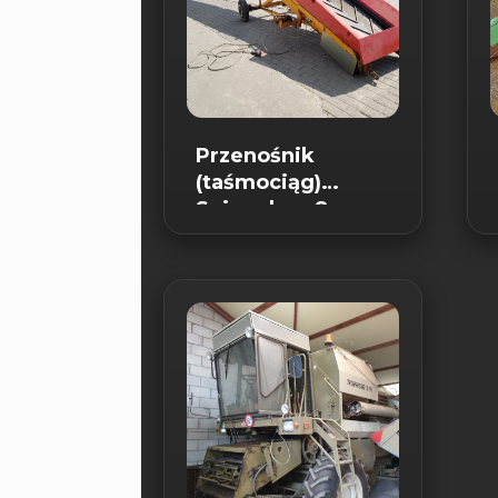
Przenośnik
(taśmociąg)
Spinnekop 8 m
SPRZEDANY