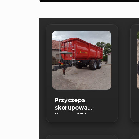
Przyczepa
skorupowa
Umega 16 ton