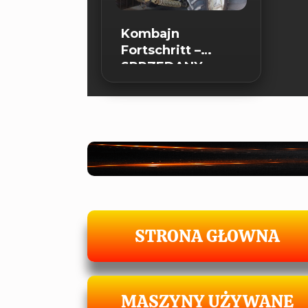
Kombajn
Fortschritt –
SPRZEDANY
STRONA GŁOWNA
MASZYNY UŻYWANE