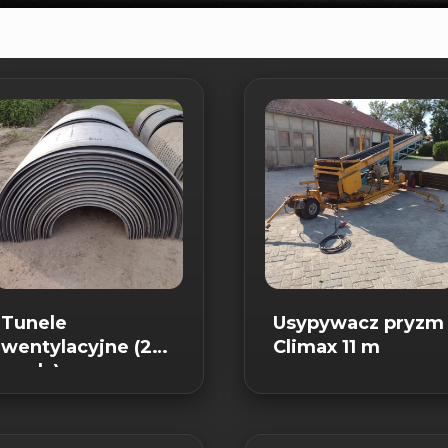
Tunele
Usypywacz pryzm
wentylacyjne (2
Climax 11 m
rzędy)