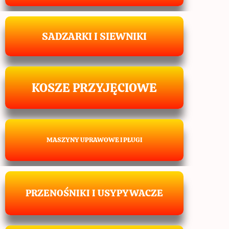
SADZARKI I SIEWNIKI
KOSZE PRZYJĘCIOWE
MASZYNY UPRAWOWE I PŁUGI
PRZENOŚNIKI I USYPYWACZE