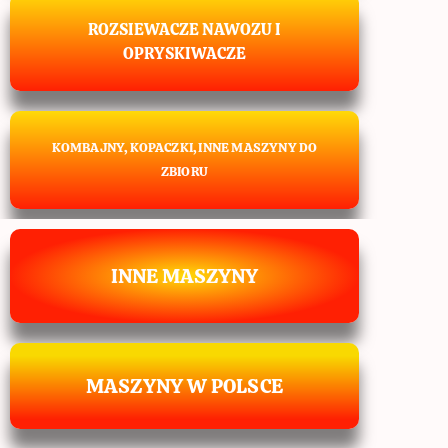
ROZSIEWACZE NAWOZU I
OPRYSKIWACZE
KOMBAJNY, KOPACZKI, INNE MASZYNY DO
ZBIORU
INNE MASZYNY
MASZYNY W POLSCE