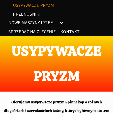
USYPYWACZE PRYZM
PRZENOŚNIKI
NOWE MASZYNY IRTEM
SPRZEDAŻ NA ZLECENIE
KONTAKT
USYPYWACZE
PRYZM
Oferujemy usypywacze pryzm Spinnekop o różnych
długościach i szerokościach taśmy, których głównym atutem