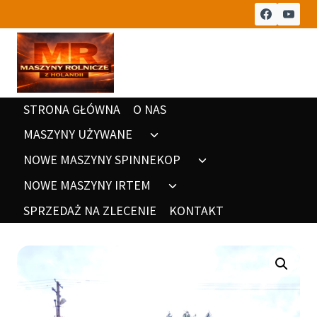
Przeskocz
do
treści
STRONA GŁÓWNA
O NAS
MASZYNY UŻYWANE
Rozwiń
menu
NOWE MASZYNY SPINNEKOP
Rozwiń
potomne
menu
NOWE MASZYNY IRTEM
Rozwiń
potomne
menu
SPRZEDAŻ NA ZLECENIE
KONTAKT
potomne