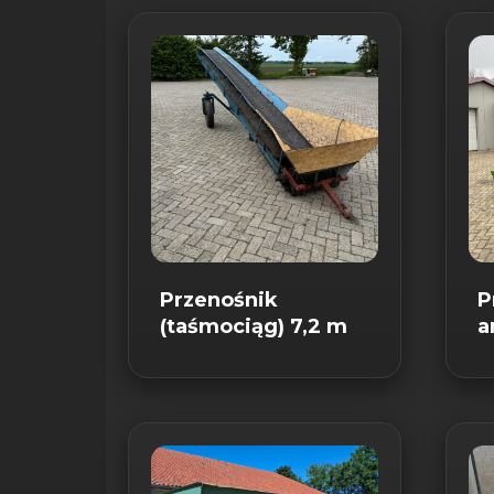
najnowszych
Przenośnik
P
(taśmociąg) 7,2 m
a
u