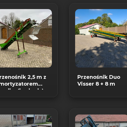
rzenośnik 2,5 m z
Przenośnik Duo
mortyzatorem
Visser 8 + 8 m
padku (kaskadą)