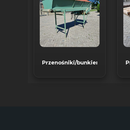
Przenośniki/bunkier
P