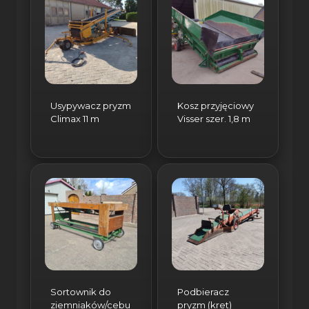
Usypywacz pryzm
Kosz przyjęciowy
Climax 11 m
Visser szer. 1,8 m
Sortownik do
Podbieracz
ziemniaków/cebu
pryzm (kret)