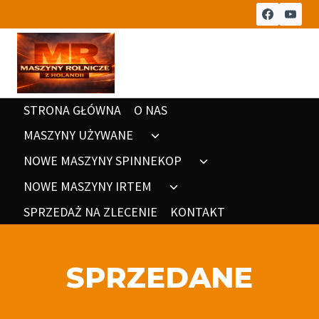
Przeskocz
do
treści
STRONA GŁÓWNA
O NAS
MASZYNY UŻYWANE
Rozwiń
menu
NOWE MASZYNY SPINNEKOP
Rozwiń
potomne
menu
NOWE MASZYNY IRTEM
Rozwiń
potomne
menu
SPRZEDAŻ NA ZLECENIE
KONTAKT
potomne
SPRZEDANE