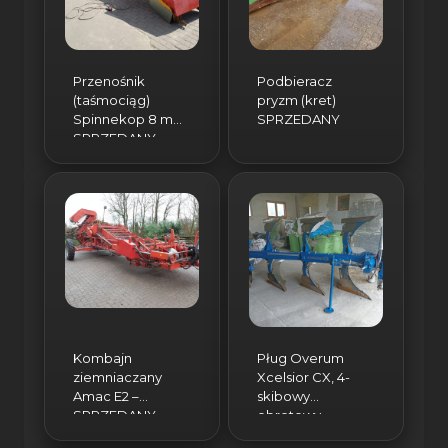
Przenośnik
Podbieracz
(taśmociąg)
pryzm (kret)
Spinnekop 8 m
SPRZEDANY
SPRZEDANY
Kombajn
Pług Overum
ziemniaczany
Xcelsior CX, 4-
Amac E2 –
skibowy
SPRZEDANY
obrotowy.