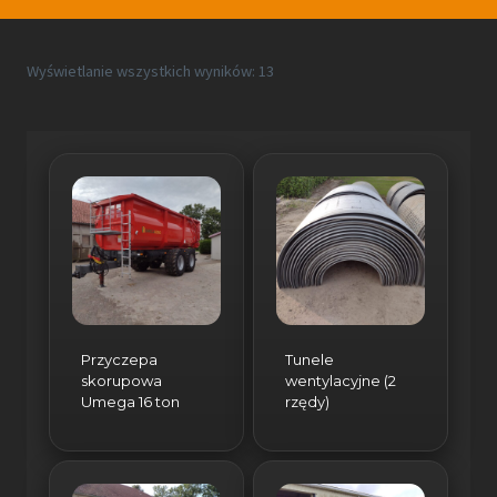
Posortowane
Wyświetlanie wszystkich wyników: 13
według
najnowszych
Przyczepa
Tunele
skorupowa
wentylacyjne (2
Umega 16 ton
rzędy)