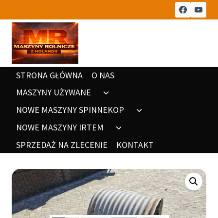
Przeskocz
do
treści
STRONA GŁÓWNA
O NAS
MASZYNY UŻYWANE
Rozwiń
menu
NOWE MASZYNY SPINNEKOP
Rozwiń
potomne
menu
NOWE MASZYNY IRTEM
Rozwiń
potomne
menu
SPRZEDAŻ NA ZLECENIE
KONTAKT
potomne