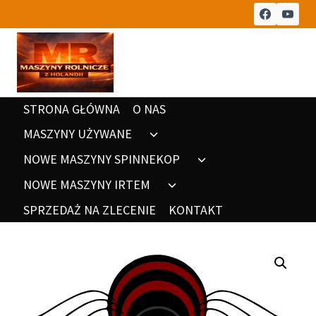
Przeskocz
do
treści
STRONA GŁÓWNA
O NAS
MASZYNY UŻYWANE
Rozwiń
menu
NOWE MASZYNY SPINNEKOP
Rozwiń
potomne
menu
NOWE MASZYNY IRTEM
Rozwiń
potomne
menu
SPRZEDAŻ NA ZLECENIE
KONTAKT
potomne