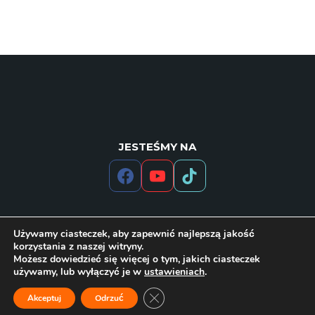
JESTEŚMY NA
Używamy ciasteczek, aby zapewnić najlepszą jakość
korzystania z naszej witryny.
Możesz dowiedzieć się więcej o tym, jakich ciasteczek
używamy, lub wyłączyć je w
ustawieniach
.
© 2023 maszyny.agro.pl
Zamknij panel powiadomień o cias
Akceptuj
Odrzuć