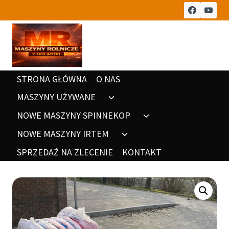
Przeskocz
do
treści
STRONA GŁÓWNA
O NAS
MASZYNY UŻYWANE
Rozwiń
menu
NOWE MASZYNY SPINNEKOP
Rozwiń
potomne
menu
NOWE MASZYNY IRTEM
Rozwiń
potomne
menu
SPRZEDAŻ NA ZLECENIE
KONTAKT
potomne